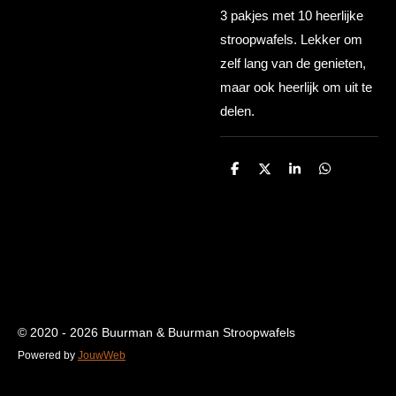
3 pakjes met 10 heerlijke
stroopwafels. Lekker om
zelf lang van de genieten,
maar ook heerlijk om uit te
delen.
D
D
S
D
e
e
h
e
l
e
a
l
e
l
r
e
n
e
n
© 2020 - 2026 Buurman & Buurman Stroopwafels
Powered by
JouwWeb