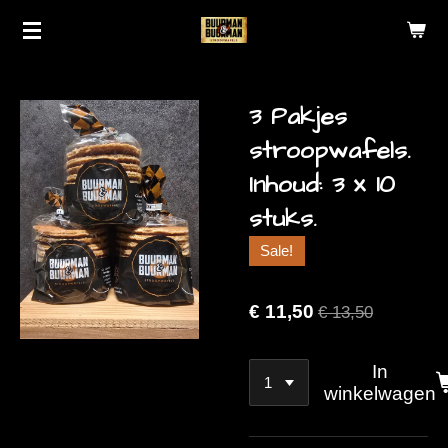
Ga
direct
naar
de
3 Pakjes
hoofdinhoud
stroopwafels.
Inhoud: 3 x 10
stuks.
Sale!
€ 11,50
€ 13,50
In
winkelwagen