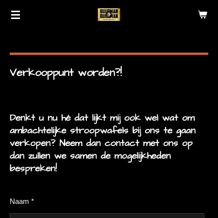
Ga
direct
naar
de
hoofdinhoud
Verkooppunt worden?!
Denkt u nu hé dat lijkt mij ook wel wat om
ambachtelijke stroopwafels bij ons te gaan
verkopen? Neem dan contact met ons op
dan zullen we samen de mogelijkheden
bespreken!
Naam *