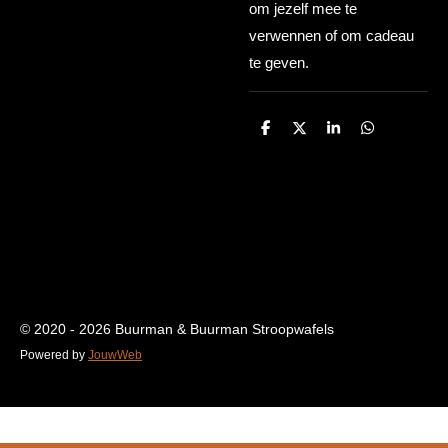
om jezelf mee te
verwennen of om cadeau
te geven.
D
D
S
D
e
e
h
e
l
e
a
l
e
l
r
e
n
e
n
© 2020 - 2026 Buurman & Buurman Stroopwafels
Powered by
JouwWeb