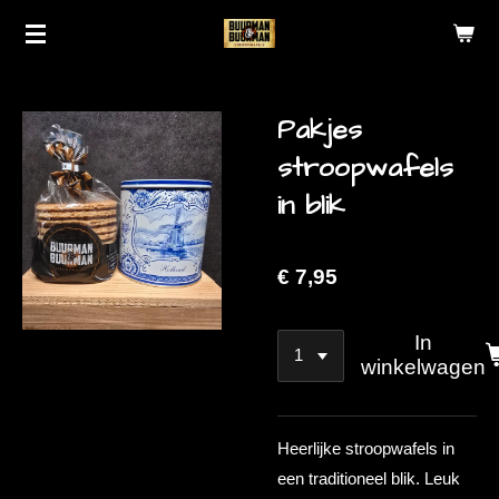
Ga
direct
naar
de
Pakjes
hoofdinhoud
stroopwafels
in blik
€ 7,95
In
winkelwagen
Heerlijke stroopwafels in
een traditioneel blik. Leuk