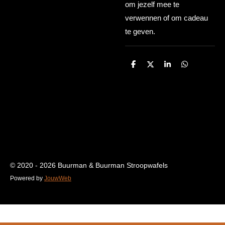
om jezelf mee te
verwennen of om cadeau
te geven.
D
D
S
D
e
e
h
e
l
e
a
l
e
l
r
e
n
e
n
© 2020 - 2026 Buurman & Buurman Stroopwafels
Powered by
JouwWeb